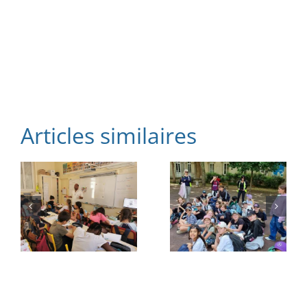
Articles similaires
Les CM2
C en
Vacance
sortie à
d’été
Lyon