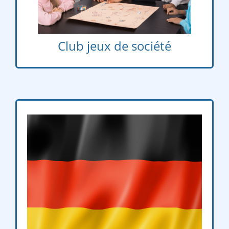
Club jeux de société
Mardi
è
è
– 5
6