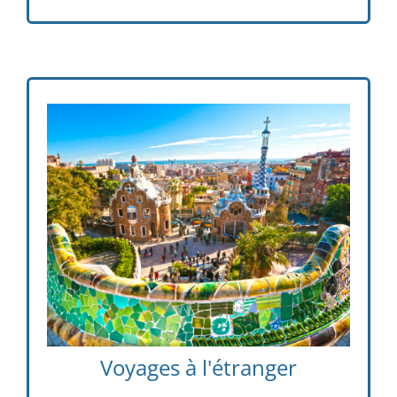
Séjour à Barcelone 5è, séjour à Oxford en 4è,
échange avec l’Espagne (Andalousie) /
è
l’Angleterre (Wimbledon) en 3
Voyages à l'étranger