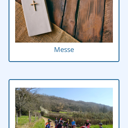
12h10 – 12h50
e
e
e
e
– 3
– 4
– 5
6
Messe
Cardio training : vendredi 12h30 13h25
Basket : jeudi 12h05 13h00
Badminton : mercredi 12h330 14h et jeudi