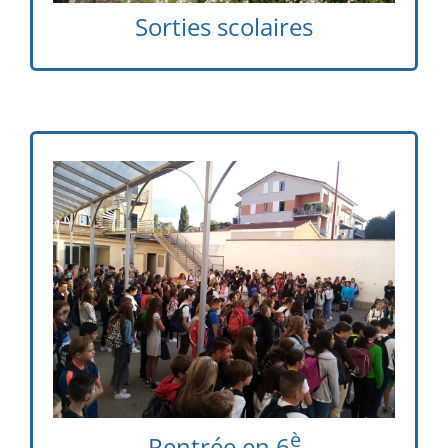
Sorties scolaires
è
en juin, dans
Pré-rentrée des élèves de 6
leur future classe, accueillis par leur
professeur principal puis journée
d’intégration en septembre
è
Rentrée en 6