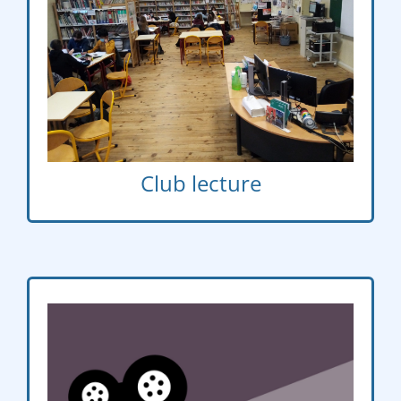
Lundi – Mardi
12h30 – 13h25
e
e
e
e
– 3
– 4
– 5
6
Club lecture