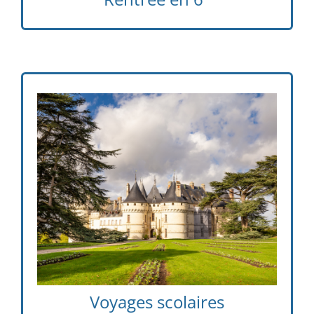
e
e
, des voyages avec
– 5
Pour nos élèves de 6
nuitées en France en fonction d’un thème
abordé pendant l’année scolaire
Voyages scolaires