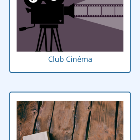
Jeudi
12h30 – 13h30
e
e
– 3
4
Club Cinéma
Vendredi