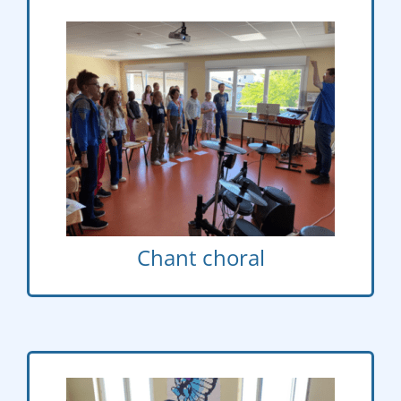
Lundi – Mardi
12h35 – 13h30
e
e
e
e
– 3
– 4
– 5
6
Chant choral