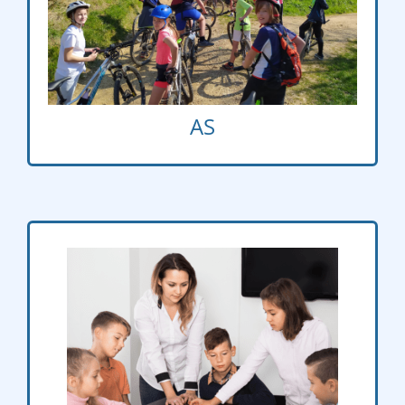
12h05 13h
Volley : vendredi 12h05 13h00
Raid : mercredi 12h30 14h30
AS
Lundi – Mardi
è
è
è
è
– 3
– 4
– 5
6